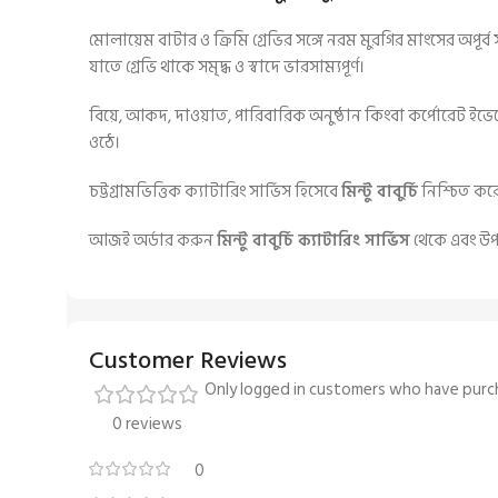
মোলায়েম বাটার ও ক্রিমি গ্রেভির সঙ্গে নরম মুরগির মাংসের অপূর
যাতে গ্রেভি থাকে সমৃদ্ধ ও স্বাদে ভারসাম্যপূর্ণ।
বিয়ে, আকদ, দাওয়াত, পারিবারিক অনুষ্ঠান কিংবা কর্পোরেট ইভেন
ওঠে।
চট্টগ্রামভিত্তিক ক্যাটারিং সার্ভিস হিসেবে
মিন্টু বাবুর্চি
নিশ্চিত কর
আজই অর্ডার করুন
মিন্টু বাবুর্চি ক্যাটারিং সার্ভিস
থেকে এবং উপ
Customer Reviews
Only logged in customers who have purch
0 reviews
0