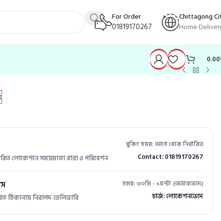
For Order
Chittagong Ci
01819170267
Home Deliver
0.00
k
বুকিং সময়: আগে থেকে নির্ধারিত
Contact: 01819170267
ধারিত লোকেশনে সময়মতো রান্না ও পরিবেশন
িস
সময়: ৩০মি - ১ঘন্টা (অর্ডারভেদে)
চার্জ: লোকেশনভেদে
র্ধারিত ঠিকানায় নিরাপদ ডেলিভারি