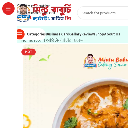
Skip to navigation
Skip to main content
Categories
Business Card
Gallary
Reviews
Shop
About Us
Home
চিকেন আইটেম
বাটার চিকেন
HOT