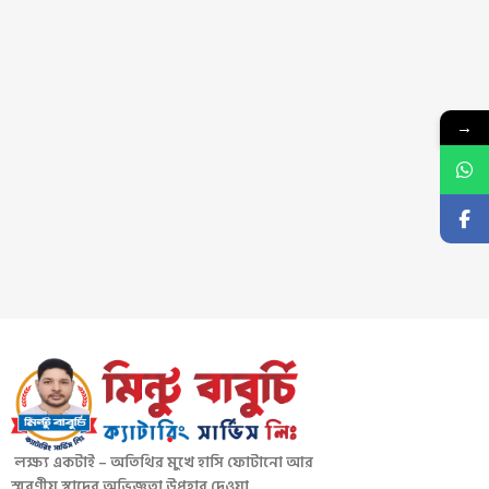
→
লক্ষ্য একটাই – অতিথির মুখে হাসি ফোটানো আর
স্মরণীয় স্বাদের অভিজ্ঞতা উপহার দেওয়া