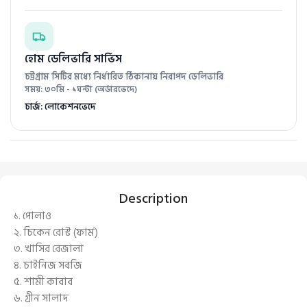
হোম ডেলিভারি সার্ভিস
চট্টগ্রাম সিটির মধ্যে নির্ধারিত ঠিকানায় নিরাপদ ডেলিভারি
সময়: ৩০মি - ১ঘন্টা (অর্ডারভেদে)
চার্জ: লোকেশনভেদে
Description
১. পোলাও
২. চিকেন রোস্ট (ফার্ম)
৩. খাসির রেজালা
৪. চাইনিজ সবজি
৫. শামী কাবাব
৬. গ্রীন সালাদ