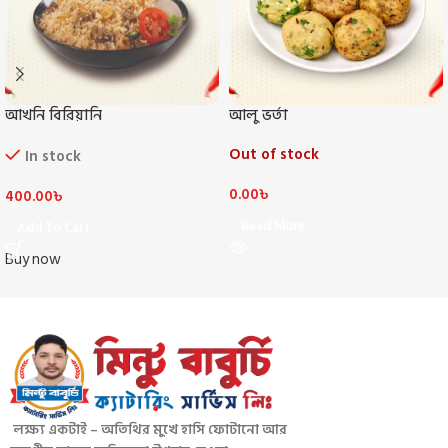
আখনি বিরিয়ানি
আলু ভর্তা
Out of stock
In stock
0.00
৳
400.00
৳
Read More
Add To Cart
Buy now
লক্ষ্য একটাই – অতিথির মুখে হাসি ফোটানো আর