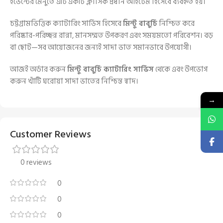
ইভেন্টের মেনুতে এটি একটি ক্লাসিক প্রধান আইটেম হিসেবে ব্যবহৃত হয়।
চট্টগ্রামভিত্তিক ক্যাটারিং সার্ভিস হিসেবে
মিন্টু বাবুর্চি
নিশ্চিত করে
পরিষ্কার-পরিচ্ছন্ন রান্না, মানসম্মত উপকরণ এবং সময়মতো পরিবেশন। বড়
বা ছোট—সব আয়োজনের জন্যই সাদা ভাত সমানভাবে উপযোগী।
আজই অর্ডার করুন
মিন্টু বাবুর্চি ক্যাটারিং সার্ভিস
থেকে এবং উপভোগ
করুন খাঁটি ঘরোয়া সাদা ভাতের নিশ্চিন্ত স্বাদ।
→
Customer Reviews
0 reviews
0
0
0