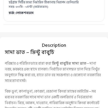
চট্টগ্রাম সিটির মধ্যে নির্ধারিত ঠিকানায় নিরাপদ ডেলিভারি
সময়: ৩০মি - ১ঘন্টা (অর্ডারভেদে)
চার্জ: লোকেশনভেদে
Description
সাদা ভাত – মিন্টু বাবুর্চি
পরিষ্কার ও পরিমিতভাবে রান্না করা
মিন্টু বাবুর্চির সাদা ভাত
—দানা
নরম, ঝরঝরে এবং স্বাদে হালকা। নির্বাচিত মানসম্মত চাল দিয়ে নিখুঁত
অনুপাতে সিদ্ধ করা হয়, যাতে ভাত হয় সহজপাচ্য ও যেকোনো তরকারির
সাথে মানানসই।
বিফ ভুনা, কালাভুনা, কোরমা, রেজালা কিংবা মাছের আইটেম—সব
ধরনের তরকারির সাথে সাদা ভাত একটি অপরিহার্য ও নির্ভরযোগ্য
নির্বাচন। বিয়ে, আকদ, দাওয়াত, পারিবারিক অনুষ্ঠান কিংবা কর্পোরেট