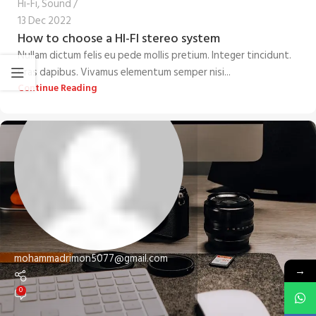
Hi-Fi
,
Sound
13 Dec 2022
How to choose a HI-FI stereo system
Nullam dictum felis eu pede mollis pretium. Integer tincidunt.
Cras dapibus. Vivamus elementum semper nisi...
Continue Reading
mohammadrimon5077@gmail.com
→
0